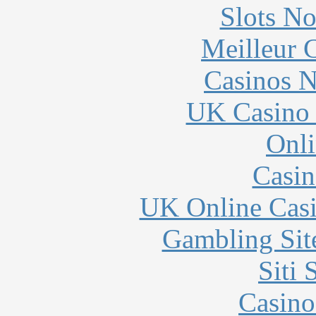
Slots N
Meilleur 
Casinos 
UK Casino
Onli
Casin
UK Online Cas
Gambling Sit
Siti
Casino