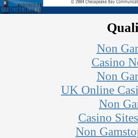
Quali
Non Gam
Casino N
Non Gam
UK Online Cas
Non Ga
Casino Site
Non Gamstop