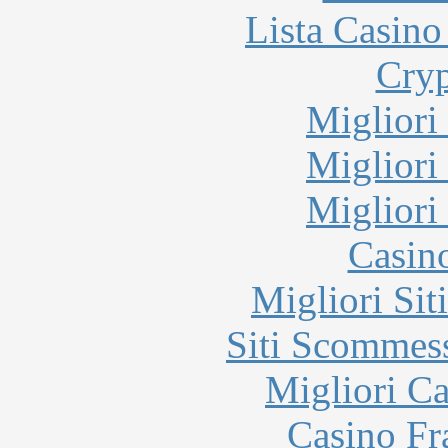
Lista Casin
Cryp
Migliori
Migliori
Migliori
Casin
Migliori Sit
Siti Scommes
Migliori 
Casino Fr