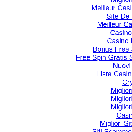
Meilleur Cas
Site De 
Meilleur C
Casino
Casino 
Bonus Free 
Free Spin Gratis
Nuovi
Lista Casi
Cr
Miglio
Miglio
Miglio
Casi
Migliori S
Siti Scomme