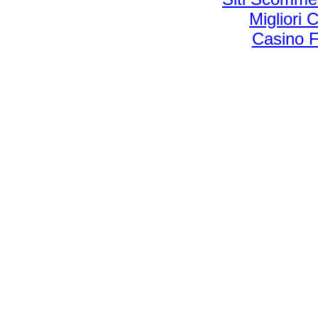
Migliori
Casino F